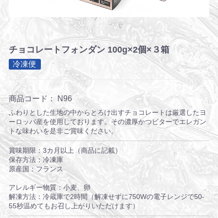
チョコレートフォンダン 100g×2個×３箱
冷凍便
商品コード：
N96
ふわりとした生地の中からとろけ出すチョコレートは厳選したヨ
ーロッパ産を使用しております。その濃厚かつビターでエレガン
トな味わいを是非ご賞味ください。
賞味期限：3カ月以上（商品に記載）
保存方法：冷凍庫
原産国：フランス
アレルギー物質：小麦、卵
解凍方法：冷蔵庫で2時間（解凍せずに750Wの電子レンジで50-
55秒温めてもお召し上がりいただけます）