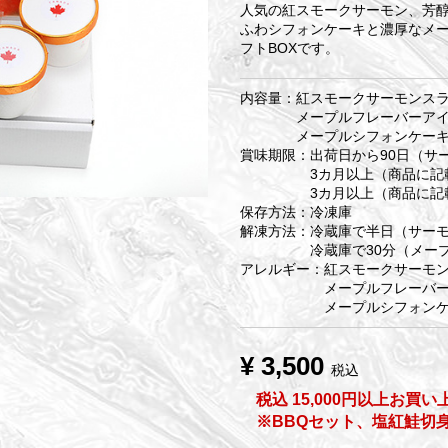
人気の紅スモークサーモン、芳
ふわシフォンケーキと濃厚なメ
フトBOXです。
内容量：紅スモークサーモンスライ
メープルフレーバーアイスクリ
メープルシフォンケーキ
賞味期限：出荷日から90日（サ
3カ月以上（商品に記載）
3カ月以上（商品に記載）
保存方法：冷凍庫
解凍方法：冷蔵庫で半日（サー
冷蔵庫で30分（メープル
アレルギー：紅スモークサーモ
メープルフレーバーアイ
メープルシフォンケーキ
¥ 3,500
税込
税込 15,000円以上お買
※BBQセット、塩紅鮭切