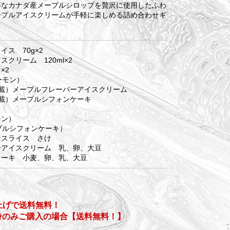
醇なカナダ産メープルシロップを贅沢に使用したふわ
ープルアイスクリームが手軽に楽しめる詰め合わせギ
ス 70g×2
ーム 120ml×2
×2
ーモン）
メープルフレーバーアイスクリーム
メープルシフォンケーキ
モン）
シフォンケーキ）
ンスライス さけ
スクリーム 乳、卵、大豆
 小麦、卵、乳、大豆
い上げで送料無料！
身のみご購入の場合【送料無料！】