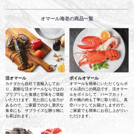
オマール海老の商品一覧
活オマール
ボイルオマール
カナダから自社で直輸入してお
オマールを簡単にいただくならボ
り、新鮮な活オマールならではの
イル済のこの商品です。活オマー
プリプリした食感と甘味をご堪能
ルをボイルして、ハーフカット、
いただけます。見た目にも迫力が
爪や腕の肉も丁寧に取り出し、真
あるので、ご家庭での少し贅沢な
空パックしてお届けしますので、
食卓にも、サプライズな贈り物に
ご家庭でも簡単にお召し上がりい
も喜ばれます。
ただけます。