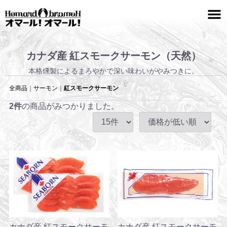
カナダ産 紅スモークサーモン（天然）
本格燻製によるまろやかで深い味わいがやみつきに。
全商品
サーモン
紅スモークサーモン
2
件
の商品がみつかりました。
カナダ産 紅スモークサーモ
カナダ産 紅スモークサーモ